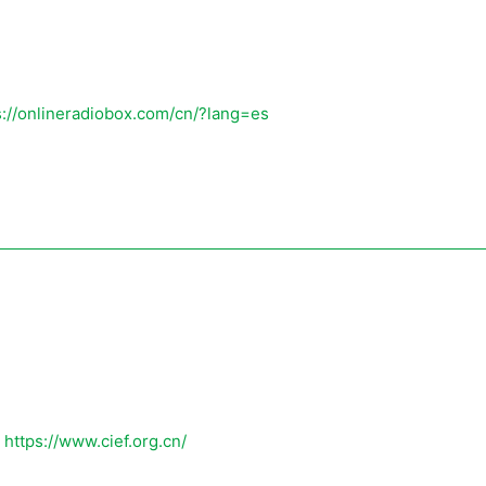
s://onlineradiobox.com/cn/?lang=es
:
https://www.cief.org.cn/