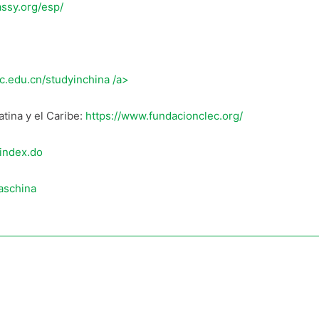
assy.org/esp/
c.edu.cn/studyinchina /a>
tina y el Caribe:
https://www.fundacionclec.org/
/index.do
aschina