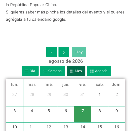
la República Popular China.
Si quieres saber más pincha los detalles del evento y si quieres
agrégala a tu calendario google.
Hoy
agosto de 2026
Día
Semana
Mes
Agenda
lun.
mar.
mié.
jue.
vie.
sáb.
dom.
27
28
29
30
31
1
2
3
4
5
6
7
8
9
10
11
12
13
14
15
16