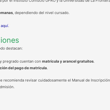
a por el Instituto Confucio UFRO y la Universidad de La Fronter
semanas
, dependiendo del nivel cursado.
k aquí
.
ciones
odo destacan:
 y pregrado cuentan con
matrícula y arancel gratuitos
.
ción del pago de matrícula
.
se recomienda revisar cuidadosamente el Manual de Inscripción, 
dmisión.