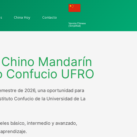
os
China Hoy
Contacto
Versión Chinese
(Simplified)
e Chino Mandarín
to Confucio UFRO
semestre de 2026, una oportunidad para
stituto Confucio de la Universidad de La
veles básico, intermedio y avanzado,
 aprendizaje.