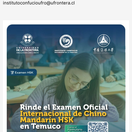
institutoconfucioufro@ufrontera.cl